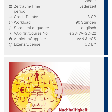
Weder
Zeitraum/Time
Jederzeit
period:
Credit Points:
3 CP
Workload:
90 Stunden
Sprache/Language:
englisch
VAK-Nr./Course No.:
eGS-VA-SC-22
Anbieter/Supplier:
VAN & eGS
Lizenz/License:
CC BY