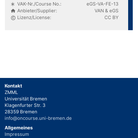
VAK-Nr./Course No.:
eGS-VA-FE-13
Anbieter/Supplier:
VAN & eGS
Lizenz/License:
CC BY
Kontakt
ZMML
Universität Bremen
Klagenfurter Str. 3
28359 Bremen
info@oncourse.uni-bremen.de
Allgemeines
Impressum