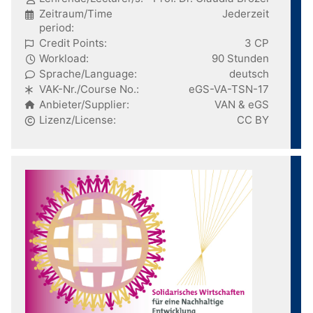
Zeitraum/Time
Jederzeit
period:
Credit Points:
3 CP
Workload:
90 Stunden
Sprache/Language:
deutsch
VAK-Nr./Course No.:
eGS-VA-TSN-17
Anbieter/Supplier:
VAN & eGS
Lizenz/License:
CC BY