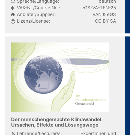
Sprache/Language:
deutsch
VAK-Nr./Course No.:
eGS-VA-TEN-25
Anbieter/Supplier:
VAN & eGS
Lizenz/License:
CC BY SA
Der menschengemachte Klimawandel:
Ursachen, Effekte und Lösungswege
Lehrende/Lecturer/s:
Expertinnen und