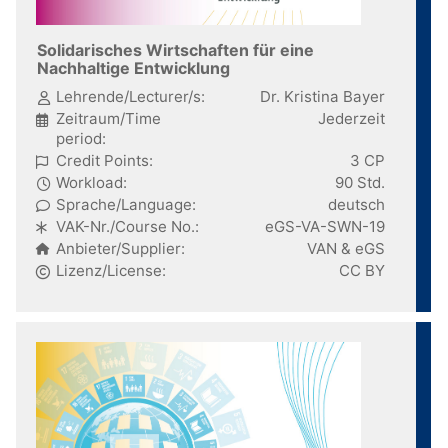
Solidarisches Wirtschaften für eine
Nachhaltige Entwicklung
Lehrende/Lecturer/s:
Dr. Kristina Bayer
Zeitraum/Time
Jederzeit
period:
Credit Points:
3 CP
Workload:
90 Std.
Sprache/Language:
deutsch
VAK-Nr./Course No.:
eGS-VA-SWN-19
Anbieter/Supplier:
VAN & eGS
Lizenz/License:
CC BY