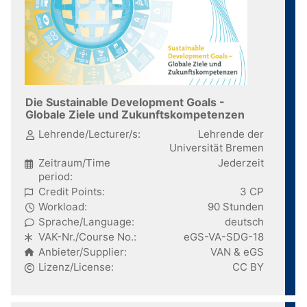
Die Sustainable Development Goals -
Globale Ziele und Zukunftskompetenzen
Lehrende/Lecturer/s:
Lehrende der
Universität Bremen
Zeitraum/Time
Jederzeit
period:
Credit Points:
3 CP
Workload:
90 Stunden
Sprache/Language:
deutsch
VAK-Nr./Course No.:
eGS-VA-SDG-18
Anbieter/Supplier:
VAN & eGS
Lizenz/License:
CC BY