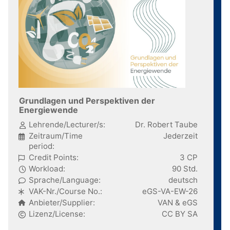
Grundlagen und Perspektiven der
Energiewende
Lehrende/Lecturer/s:
Dr. Robert Taube
Zeitraum/Time
Jederzeit
period:
Credit Points:
3 CP
Workload:
90 Std.
Sprache/Language:
deutsch
VAK-Nr./Course No.:
eGS-VA-EW-26
Anbieter/Supplier:
VAN & eGS
Lizenz/License:
CC BY SA