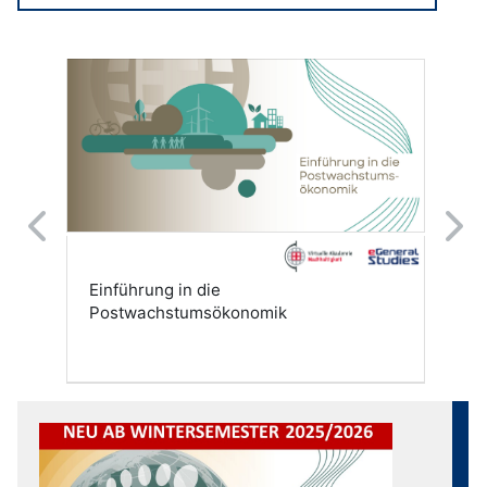
Kursübersicht überspringen
Previous
Next
Einführung in die
Postwachstumsökonomik
Kursübersicht überspringen