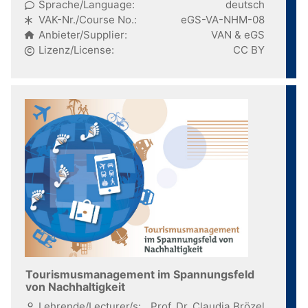
Sprache/Language:
deutsch
VAK-Nr./Course No.:
eGS-VA-NHM-08
Anbieter/Supplier:
VAN & eGS
Lizenz/License:
CC BY
Tourismusmanagement im Spannungsfeld
von Nachhaltigkeit
Lehrende/Lecturer/s:
Prof. Dr. Claudia Brözel