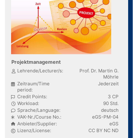
Projektmanagement
Lehrende/Lecturer/s:
Prof. Dr. Martin G.
Möhrle
Zeitraum/Time
Jederzeit
period:
Credit Points:
3 CP
Workload:
90 Std.
Sprache/Language:
deutsch
VAK-Nr./Course No.:
eGS-PM-04
Anbieter/Supplier:
eGS
Lizenz/License:
CC BY NC ND