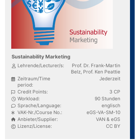
Sustainability Marketing
Lehrende/Lecturer/s:
Prof. Dr. Frank-Martin
Belz, Prof. Ken Peattie
Zeitraum/Time
Jederzeit
period:
Credit Points:
3 CP
Workload:
90 Stunden
Sprache/Language:
englisch
VAK-Nr./Course No.:
eGS-VA-SM-10
Anbieter/Supplier:
VAN & eGS
Lizenz/License:
CC BY