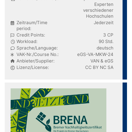
Experten
verschiedener
Hochschulen
Zeitraum/Time
Jederzeit
period:
Credit Points:
3 CP
Workload:
90 Std.
Sprache/Language:
deutsch
VAK-Nr./Course No.:
eGS-VA-MKW-24
Anbieter/Supplier:
VAN & eGS
Lizenz/License:
CC BY NC SA