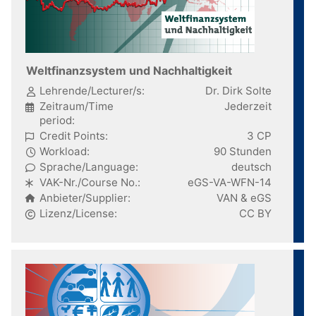
Weltfinanzsystem und Nachhaltigkeit
Lehrende/Lecturer/s:
Dr. Dirk Solte
Zeitraum/Time
Jederzeit
period:
Credit Points:
3 CP
Workload:
90 Stunden
Sprache/Language:
deutsch
VAK-Nr./Course No.:
eGS-VA-WFN-14
Anbieter/Supplier:
VAN & eGS
Lizenz/License:
CC BY