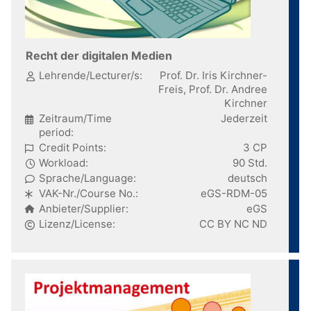
Recht der digitalen Medien
Lehrende/Lecturer/s:
Prof. Dr. Iris Kirchner-
Freis, Prof. Dr. Andree
Kirchner
Zeitraum/Time
Jederzeit
period:
Credit Points:
3 CP
Workload:
90 Std.
Sprache/Language:
deutsch
VAK-Nr./Course No.:
eGS-RDM-05
Anbieter/Supplier:
eGS
Lizenz/License:
CC BY NC ND