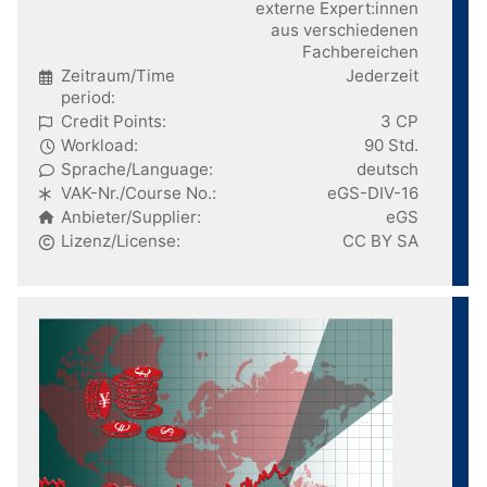
externe Expert:innen
aus verschiedenen
Fachbereichen
Zeitraum/Time
Jederzeit
period:
Credit Points:
3 CP
Workload:
90 Std.
Sprache/Language:
deutsch
VAK-Nr./Course No.:
eGS-DIV-16
Anbieter/Supplier:
eGS
Lizenz/License:
CC BY SA