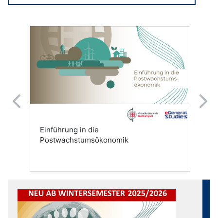
Kursübersicht überspringen
Previous
Next
Einführung in die
Postwachstumsökonomik
Kursübersicht überspringen