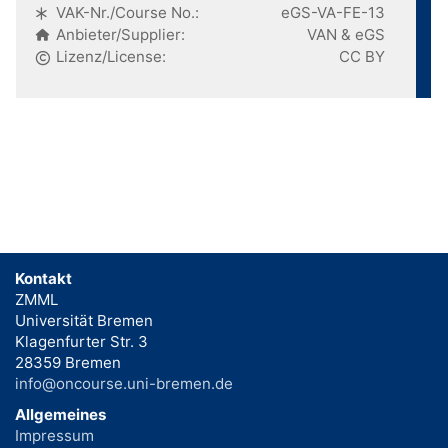
VAK-Nr./Course No.:
eGS-VA-FE-13
Anbieter/Supplier:
VAN & eGS
Lizenz/License:
CC BY
Kontakt
ZMML
Universität Bremen
Klagenfurter Str. 3
28359 Bremen
info@oncourse.uni-bremen.de
Allgemeines
Impressum