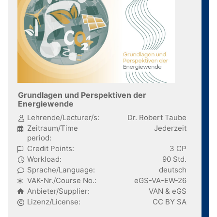
Grundlagen und Perspektiven der
Energiewende
Lehrende/Lecturer/s:
Dr. Robert Taube
Zeitraum/Time
Jederzeit
period:
Credit Points:
3 CP
Workload:
90 Std.
Sprache/Language:
deutsch
VAK-Nr./Course No.:
eGS-VA-EW-26
Anbieter/Supplier:
VAN & eGS
Lizenz/License:
CC BY SA