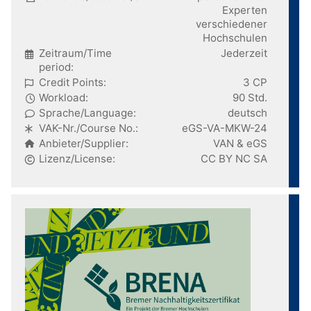
Experten
verschiedener
Hochschulen
Zeitraum/Time
Jederzeit
period:
Credit Points:
3 CP
Workload:
90 Std.
Sprache/Language:
deutsch
VAK-Nr./Course No.:
eGS-VA-MKW-24
Anbieter/Supplier:
VAN & eGS
Lizenz/License:
CC BY NC SA