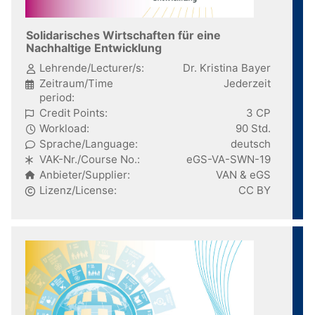
Solidarisches Wirtschaften für eine
Nachhaltige Entwicklung
Lehrende/Lecturer/s:
Dr. Kristina Bayer
Zeitraum/Time
Jederzeit
period:
Credit Points:
3 CP
Workload:
90 Std.
Sprache/Language:
deutsch
VAK-Nr./Course No.:
eGS-VA-SWN-19
Anbieter/Supplier:
VAN & eGS
Lizenz/License:
CC BY