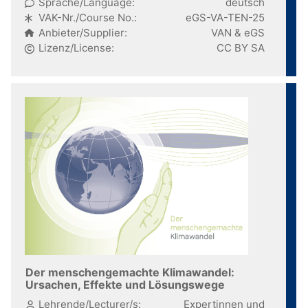
Sprache/Language:
deutsch
VAK-Nr./Course No.:
eGS-VA-TEN-25
Anbieter/Supplier:
VAN & eGS
Lizenz/License:
CC BY SA
Der menschengemachte Klimawandel:
Ursachen, Effekte und Lösungswege
Lehrende/Lecturer/s:
Expertinnen und