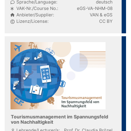
Sprache/Language:
deutsch
VAK-Nr./Course No.:
eGS-VA-NHM-08
Anbieter/Supplier:
VAN & eGS
Lizenz/License:
CC BY
Tourismusmanagement im Spannungsfeld
von Nachhaltigkeit
Lehrende/Lecturer/s:
Prof. Dr. Claudia Brözel