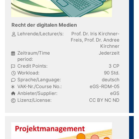
Recht der digitalen Medien
Lehrende/Lecturer/s:
Prof. Dr. Iris Kirchner-
Freis, Prof. Dr. Andree
Kirchner
Zeitraum/Time
Jederzeit
period:
Credit Points:
3 CP
Workload:
90 Std.
Sprache/Language:
deutsch
VAK-Nr./Course No.:
eGS-RDM-05
Anbieter/Supplier:
eGS
Lizenz/License:
CC BY NC ND