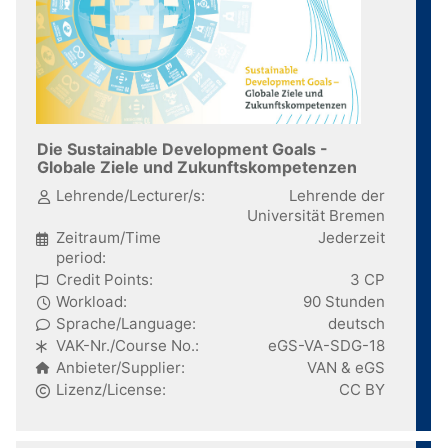
Die Sustainable Development Goals -
Globale Ziele und Zukunftskompetenzen
Lehrende/Lecturer/s:
Lehrende der
Universität Bremen
Zeitraum/Time
Jederzeit
period:
Credit Points:
3 CP
Workload:
90 Stunden
Sprache/Language:
deutsch
VAK-Nr./Course No.:
eGS-VA-SDG-18
Anbieter/Supplier:
VAN & eGS
Lizenz/License:
CC BY