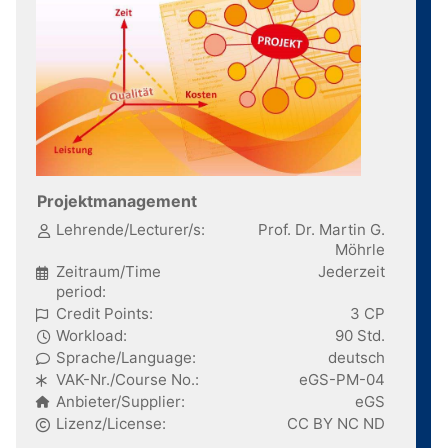
Projektmanagement
Lehrende/Lecturer/s:
Prof. Dr. Martin G.
Möhrle
Zeitraum/Time
Jederzeit
period:
Credit Points:
3 CP
Workload:
90 Std.
Sprache/Language:
deutsch
VAK-Nr./Course No.:
eGS-PM-04
Anbieter/Supplier:
eGS
Lizenz/License:
CC BY NC ND