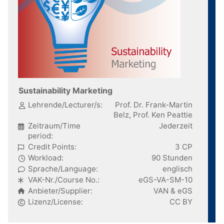
Sustainability Marketing
Lehrende/Lecturer/s:
Prof. Dr. Frank-Martin
Belz, Prof. Ken Peattie
Zeitraum/Time
Jederzeit
period:
Credit Points:
3 CP
Workload:
90 Stunden
Sprache/Language:
englisch
VAK-Nr./Course No.:
eGS-VA-SM-10
Anbieter/Supplier:
VAN & eGS
Lizenz/License:
CC BY