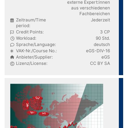
externe Expert:innen
aus verschiedenen
Fachbereichen
Zeitraum/Time
Jederzeit
period:
Credit Points:
3 CP
Workload:
90 Std.
Sprache/Language:
deutsch
VAK-Nr./Course No.:
eGS-DIV-16
Anbieter/Supplier:
eGS
Lizenz/License:
CC BY SA