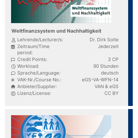
Weltfinanzsystem und Nachhaltigkeit
Lehrende/Lecturer/s:
Dr. Dirk Solte
Zeitraum/Time
Jederzeit
period:
Credit Points:
3 CP
Workload:
90 Stunden
Sprache/Language:
deutsch
VAK-Nr./Course No.:
eGS-VA-WFN-14
Anbieter/Supplier:
VAN & eGS
Lizenz/License:
CC BY