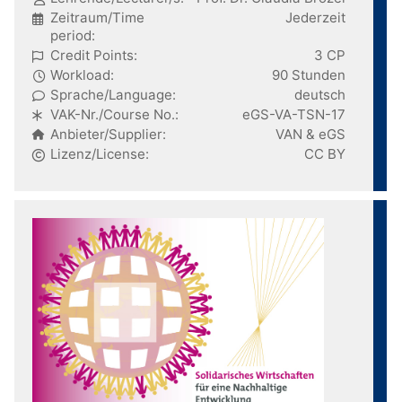
Zeitraum/Time
Jederzeit
period:
Credit Points:
3 CP
Workload:
90 Stunden
Sprache/Language:
deutsch
VAK-Nr./Course No.:
eGS-VA-TSN-17
Anbieter/Supplier:
VAN & eGS
Lizenz/License:
CC BY