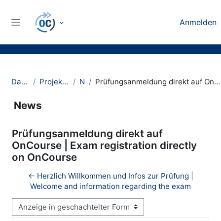
Zum Hauptinhalt
Anmelden
Website-Übersicht
Dashboard
Projektmanagement
News
Prüfungsanmeldung direkt auf OnCourse | Exam registration directly on OnCourse
News
Prüfungsanmeldung direkt auf
OnCourse | Exam registration directly
on OnCourse
← Herzlich Willkommen und Infos zur Prüfung |
Welcome and information regarding the exam
Anzeigemodus