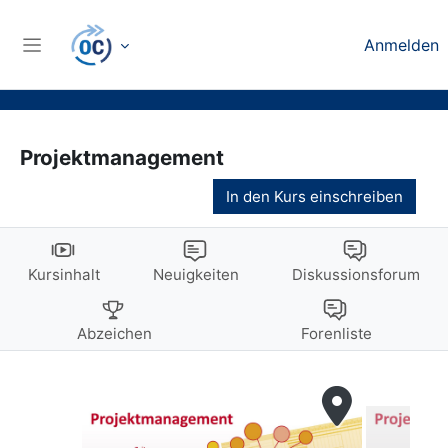
Zum Hauptinhalt
Anmelden
Website-Übersicht
Projektmanagement
In den Kurs einschreiben
Kursinhalt
Neuigkeiten
Diskussionsforum
Abzeichen
Forenliste