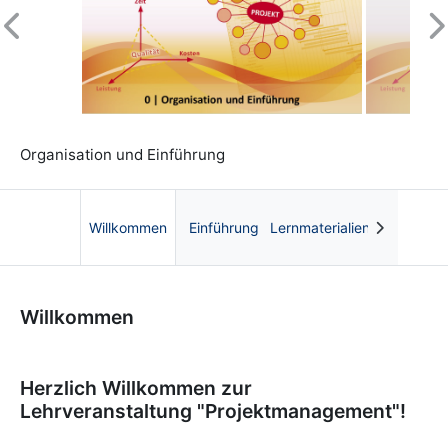
Previous
N
Organisation und Einführung
Willkommen
Einführung
Lernmaterialien
Kurs: Projektmanagement | OnCourse UB
Willkommen
Herzlich Willkommen zur
Lehrveranstaltung "Projektmanagement"!