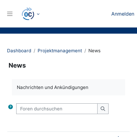
Zum Hauptinhalt
Anmelden
Website-Übersicht
Dashboard
Projektmanagement
News
News
Abschlussbedingungen
Nachrichten und Ankündigungen
Foren durchsuchen
Foren durchsu