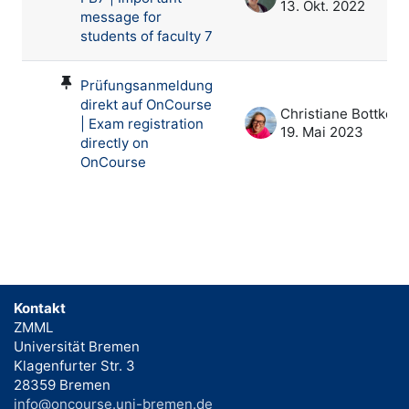
13. Okt. 2022
message for
students of faculty 7
Prüfungsanmeldung
direkt auf OnCourse
Christiane Bottke
| Exam registration
19. Mai 2023
directly on
OnCourse
Kontakt
ZMML
Universität Bremen
Klagenfurter Str. 3
28359 Bremen
info@oncourse.uni-bremen.de