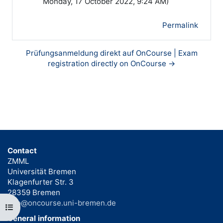
Monday, 17 October 2022, 9:24 AM)
Permalink
Prüfungsanmeldung direkt auf OnCourse | Exam
registration directly on OnCourse →
Contact
ZMML
Universität Bremen
Klagenfurter Str. 3
28359 Bremen
info@oncourse.uni-bremen.de
Open course index
General information