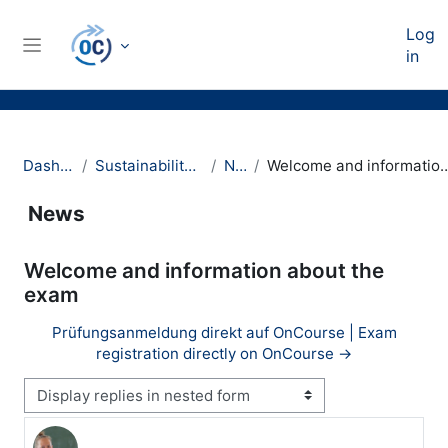
Skip to main content
Log
in
Side panel
Dashboard
Sustainability Marketing
News
Welcome and information ab
News
Welcome and information about the
exam
Prüfungsanmeldung direkt auf OnCourse | Exam
registration directly on OnCourse →
Display mode