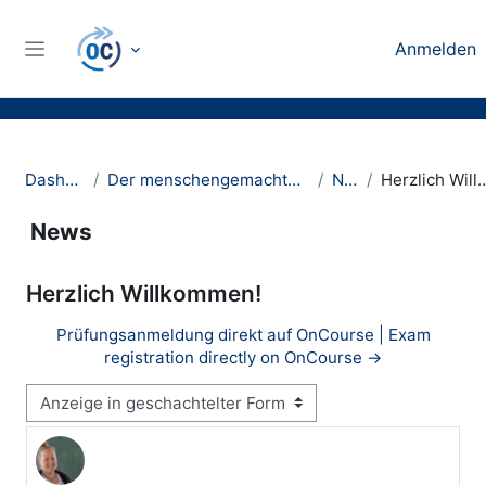
Zum Hauptinhalt
Anmelden
Website-Übersicht
Dashboard
Der menschengemachte Klimawandel
News
Herzlich Will
News
Herzlich Willkommen!
Prüfungsanmeldung direkt auf OnCourse | Exam
registration directly on OnCourse →
Anzeigemodus