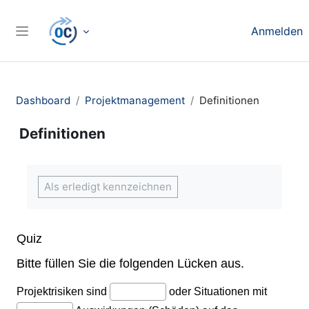
Zum Hauptinhalt
Anmelden
Website-Übersicht
Dashboard
Projektmanagement
Definitionen
Definitionen
Abschlussbedingungen
Als erledigt kennzeichnen