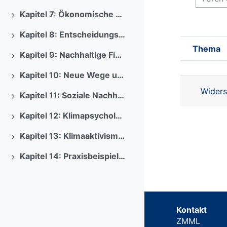
Kapitel 7: Ökonomische Lösungsansätze
Ausklappen
Kapitel 8: Entscheidungsprozesse für den Klimaschutz
Ausklappen
Thema
Kapitel 9: Nachhaltige Finanzwirtschaft
Status
Ausklappen
Liste d
Kapitel 10: Neue Wege und Lösungen für den Klimawandel
Ausklappen
Widers
Kapitel 11: Soziale Nachhaltigkeit
Ausklappen
Kapitel 12: Klimapsychologie
Ausklappen
Kapitel 13: Klimaaktivismus
Ausklappen
Kapitel 14: Praxisbeispiel - Klimawandel und KI
Ausklappen
Kontakt
ZMML