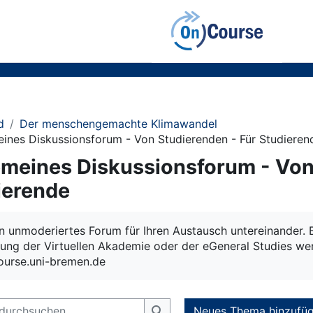
d
Der menschengemachte Klimawandel
eines Diskussionsforum - Von Studierenden - Für Studieren
emeines Diskussionsforum - Von
ierende
sbedingungen
ein unmoderiertes Forum für Ihren Austausch untereinander.
tung der Virtuellen Akademie oder der eGeneral Studies we
urse.uni-bremen.de
urchsuchen
Neues Thema hinzufü