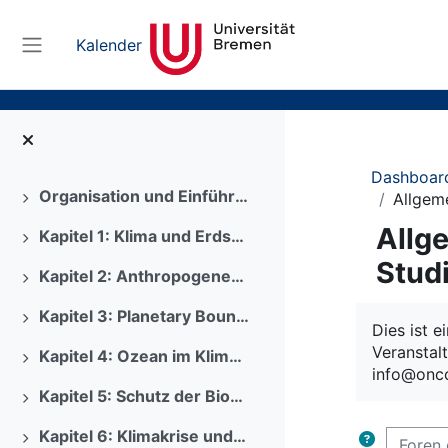
Zum Hauptinhalt
Kalender
Website-Übersicht
Dashboar
Organisation und Einführung
Allgem
Ausklappen
Allg
Kapitel 1: Klima und Erdsystem
Ausklappen
Stud
Kapitel 2: Anthropogener Klimawandel
Ausklappen
Abschlus
Kapitel 3: Planetary Boundaries
Ausklappen
Dies ist 
Veranstal
Kapitel 4: Ozean im Klimawandel
Ausklappen
info@onco
Kapitel 5: Schutz der Biodiversität
Ausklappen
Kapitel 6: Klimakrise und Gesundheit
Foren d
Ausklappen