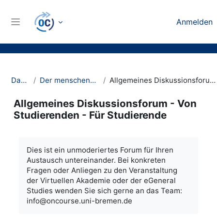
Zum Hauptinhalt
Anmelden
Website-Übersicht
Dashboard
Der menschengemachte Klimawandel
Allgemeines Diskussionsforum - Von Studierenden - Für Studierende
Allgemeines Diskussionsforum - Von
Studierenden - Für Studierende
Abschlussbedingungen
Dies ist ein unmoderiertes Forum für Ihren
Austausch untereinander. Bei konkreten
Fragen oder Anliegen zu den Veranstaltung
der Virtuellen Akademie oder der eGeneral
Studies wenden Sie sich gerne an das Team:
info@oncourse.uni-bremen.de