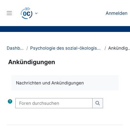
Zum Hauptinhalt
Anmelden
Website-Übersicht
Dashboard
Psychologie des sozial-ökologischen Wandels
Ankündig
Ankündigungen
Abschlussbedingungen
Nachrichten und Ankündigungen
Foren durchsuchen
Foren durchsu