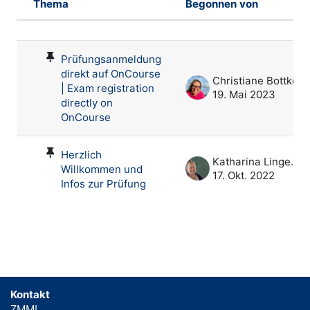
Thema
Begonnen von
Status
Liste der Themen - 2 von 2
Prüfungsanmeldung
direkt auf OnCourse
Christiane Bottke
| Exam registration
19. Mai 2023
directly on
OnCourse
Herzlich
Katharina Lingenau
Willkommen und
17. Okt. 2022
Infos zur Prüfung
Kontakt
ZMML