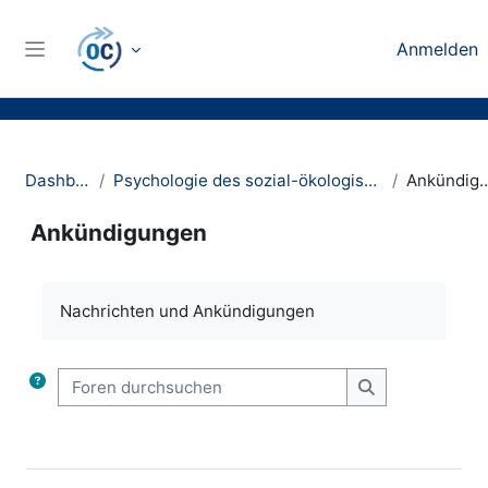
Zum Hauptinhalt
Anmelden
Website-Übersicht
Dashboard
Psychologie des sozial-ökologischen Wandels
Ankündig
Ankündigungen
Abschlussbedingungen
Nachrichten und Ankündigungen
Foren durchsuchen
Foren durchsu