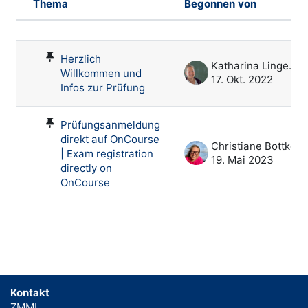
Thema
Begonnen von
Status
Liste der Themen - 2 von 2
Herzlich
Katharina Lingenau
Willkommen und
17. Okt. 2022
Infos zur Prüfung
Prüfungsanmeldung
direkt auf OnCourse
Christiane Bottke
| Exam registration
19. Mai 2023
directly on
OnCourse
Kontakt
ZMML