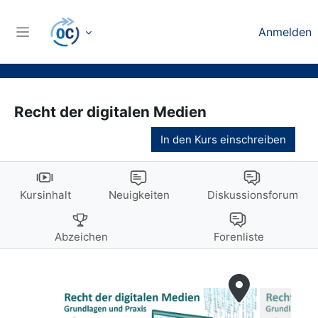
Zum Hauptinhalt
Anmelden
Website-Übersicht
Recht der digitalen Medien
In den Kurs einschreiben
Kursinhalt
Neuigkeiten
Diskussionsforum
Abzeichen
Forenliste