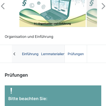
Previous
N
Organisation und Einführung
Einführung
Lernmaterialien
Prüfungen
Kurs: Recht der digitalen Medien | OnCourse
Prüfungen
Bitte beachten Sie: