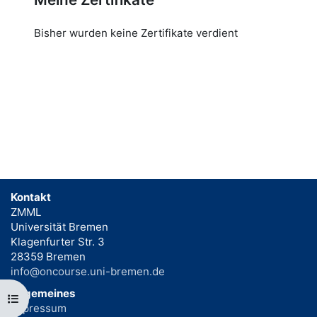
Bisher wurden keine Zertifikate verdient
Kontakt
ZMML
Universität Bremen
Klagenfurter Str. 3
28359 Bremen
info@oncourse.uni-bremen.de
Allgemeines
Kursindex öffnen
Impressum