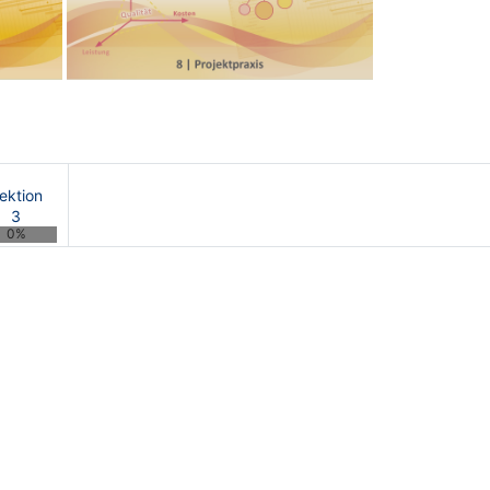
Next
ektion
3
0%