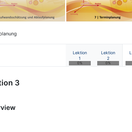
nplanung
Lektion
Lektion
L
1
2
0%
0%
ektmanagement | OnCourse UB
tion 3
rview