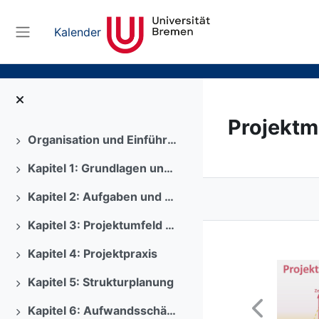
Zum Hauptinhalt
Kalender
Website-Übersicht
Projekt
Organisation und Einführung
Ausklappen
Kapitel 1: Grundlagen und Ziele
Ausklappen
Kapitel 2: Aufgaben und Organisationen
Ausklappen
Kapitel 3: Projektumfeld und Team
Ausklappen
Kapitel 4: Projektpraxis
Ausklappen
Kapitel 5: Strukturplanung
Ausklappen
Kapitel 6: Aufwandsschätzung und Ablaufplanung
Ausklappen