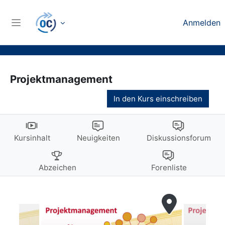
Zum Hauptinhalt
Anmelden
Website-Übersicht
Projektmanagement
In den Kurs einschreiben
Kursinhalt
Neuigkeiten
Diskussionsforum
Abzeichen
Forenliste