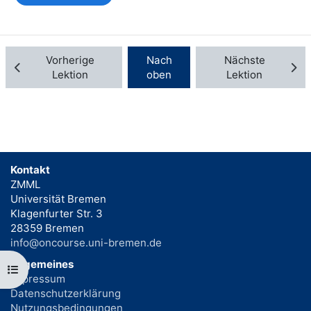
Vorherige
Nach
Nächste
Lektion
oben
Lektion
Kontakt
ZMML
Universität Bremen
Klagenfurter Str. 3
28359 Bremen
info@oncourse.uni-bremen.de
Allgemeines
Kursindex öffnen
Impressum
Datenschutzerklärung
Nutzungsbedingungen