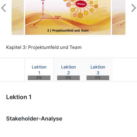
Previous
N
Kapitel 3: Projektumfeld und Team
Lektion
Lektion
Lektion
1
2
3
0%
0%
0%
Kurs: Projektmanagement | OnCourse UB
Lektion 1
Stakeholder-Analyse