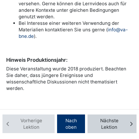
versehen. Gerne können die Lernvideos auch für
Kapitel korrekt angezeigt werden.
Informationen bekannt gegeben werden, erhalten Sie
Kapitelgrafiken sehen. Außerdem können Sie am
andere Kontexte unter gleichen Bedingungen
diese automatisch auch per E-Mail.
Ende jeder Lektion vor-, zurück- oder aber nach oben
genutzt werden.
zum Anfang der Inhalte springen.
Teilnehmer/in:
Hier befindet sich die Community der
Bei Interesse einer weiteren Verwendung der
Teilnehmenden des Kurses.
In vielen Lektionen gibt es interaktive Aufgaben. Dies
Materialien kontaktieren Sie uns gerne (
info@va-
erkennen Sie zu Beginn am leeren Fortschrittsbalken
bne.de
).
Diskussionsforum:
Hier können Diskussionen der
(0%). Wenn Sie alle Aufgaben aus der Lektion
Teilnehmenden zu den Kursinhalten stattfinden.
vollständig gelöst haben, wird der Fortschrittsbalken
Zertifikate:
Hier werden ggf. Badges und
grün und zeigt 100%. Die Aufgaben im Verlauf des
Hinweis Produktionsjahr:
Teilnahmezertifikate für den Kurs aufgeführt.
Kurses sind für Sie zur Selbstüberprüfung gedacht.
Diese Veranstaltung wurde 2018 produziert. Beachten
Achtung! Der Lernfortschritt wird nur gespeichert
Sie daher, dass jüngere Ereignisse und
und Ihnen angezeigt, wenn Sie mit einem Account
wissenschaftliche Diskussionen nicht thematisiert
eingeloggt sind. Nehmen Sie als Gast an der
werden.
Lehrveranstaltung teil, kann dieser nicht
gespeichert werden.
Vorherige
Nach
Nächste
Lektion
oben
Lektion