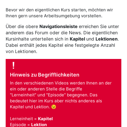
Bevor wir den eigentlichen Kurs starten, möchten wir
Ihnen gern unsere Arbeitsumgebung vorstellen.
Über die obere
Navigationsleiste
erreichen Sie unter
anderem das Forum oder die News.
Die eigentlichen
Kursinhalte unterteilen sich in
Kapitel
und
Lektionen
.
Dabei enthält jedes Kapitel eine festgelegte Anzahl
von Lektionen.
Hinweis zu Begrifflichkeiten
In den verschiedenen Videos werden Ihnen an der
ein oder anderen Stelle die Begriffe
"Lerneinheit" und "Episode" begegnen. Das
bedeutet hier im Kurs aber nichts anderes als
Kapitel und Lektion. 😉
Lerneinheit =
Kapitel
Episode =
Lektion