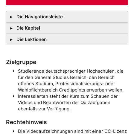
Die Navigationsleiste
Die Kapitel
Die Lektionen
Zielgruppe
Studierende deutschsprachiger Hochschulen, die
für den General Studies Bereich, den Bereich
Unterhalb der allgemeinen Reiter befinden sich die
Dies ist die Navigationsleiste des Kurses. Den ein
offenes Studium, Professionalisierungs- oder
Kapitel. Jedes Kapitel zeichnet sich durch eine eigene
oder anderen Punkt werden wir im Rahmen dieses
Wahlpflichtbereich Creditpoints erwerben wollen.
Grafik aus.
Kurses nicht benötigen.
Interessierten steht der Kurs zum Schauen der
Sie haben die Möglichkeit mit Mausklick auf eine
Videos und Beantworten der Quizaufgaben
Kurs:
Dort sind die Kapitelinhalte zu finden, falls Sie
Grafik ein Kapitel direkt anzusteuern. Alternativ
ebenfalls zur Verfügung.
beispielsweise aus der Forumsansicht wieder zu den
können Sie mit dem "Weiter" Symbol (>) durch die
Inhalten wechseln möchten.
einzelnen Kapitel navigieren. Dabei sollten Sie dann
Jedes Kapitel ist in Lektionen unterteilt, in denen Sie
Rechtehinweis
auch noch einmal die gewünschte Kurskachel mit der
Neuigkeiten:
Hier befinden sich die Nachrichten des
die Lerninhalte und -aktivitäten finden. Sie navigieren
Die Videoaufzeichnungen sind mit einer CC-Lizenz
Maus anklicken, damit die Lektionen zu diesem
Veranstalters/der Veranstalterin. Falls hier
dabei über die Reiter, die Sie gleich unterhalb der