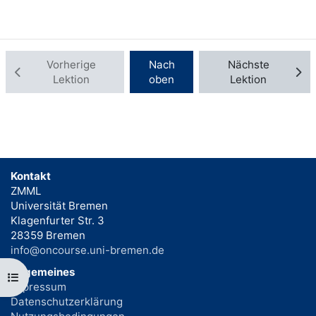
eingeloggt sind. Nehmen Sie als Gast an der
Lehrveranstaltung teil, kann dieser nicht
gespeichert werden.
Vorherige
Nach
Nächste
Lektion
oben
Lektion
Kontakt
ZMML
Universität Bremen
Klagenfurter Str. 3
28359 Bremen
info@oncourse.uni-bremen.de
Allgemeines
Kursindex öffnen
Impressum
Datenschutzerklärung