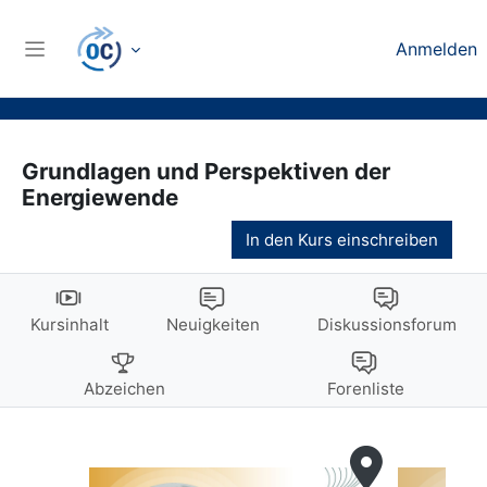
Zum Hauptinhalt
Anmelden
Website-Übersicht
Grundlagen und Perspektiven der
Energiewende
In den Kurs einschreiben
Kursinhalt
Neuigkeiten
Diskussionsforum
Abzeichen
Forenliste