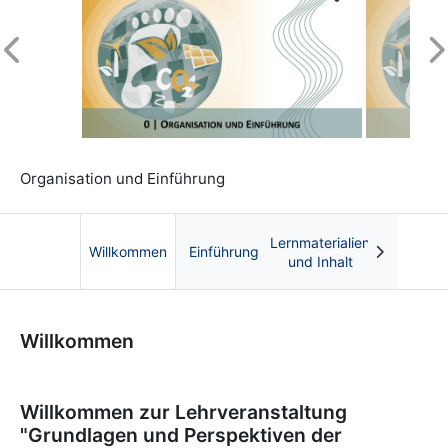
Previous
N
Organisation und Einführung
Lernmaterialien
Willkommen
Einführung
und Inhalt
Kurs: Grundlagen und Perspektiven der Ene
Willkommen
Willkommen zur Lehrveranstaltung
"Grundlagen und Perspektiven der