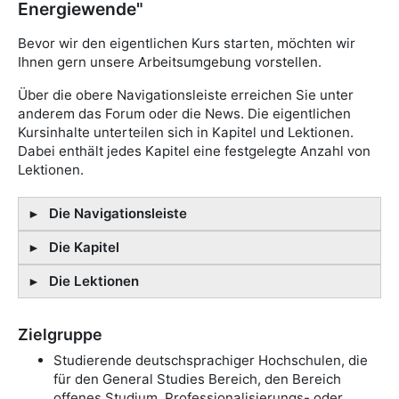
Energiewende"
Bevor wir den eigentlichen Kurs starten, möchten wir
Ihnen gern unsere Arbeitsumgebung vorstellen.
Über die obere Navigationsleiste erreichen Sie unter
anderem das Forum oder die News. Die eigentlichen
Kursinhalte unterteilen sich in Kapitel und Lektionen.
Dabei enthält jedes Kapitel eine festgelegte Anzahl von
Lektionen.
Die Navigationsleiste
Die Kapitel
Die Lektionen
Dies ist die Navigationsleiste des Kurses. Den ein
oder anderen Punkt werden wir im Rahmen dieses
Zielgruppe
Kurses nicht benötigen.
Studierende deutschsprachiger Hochschulen, die
Kursinhalt:
Dort sind die Kapitelinhalte zu finden, falls
für den General Studies Bereich, den Bereich
Sie beispielsweise aus der Forumsansicht wieder zu
offenes Studium, Professionalisierungs- oder