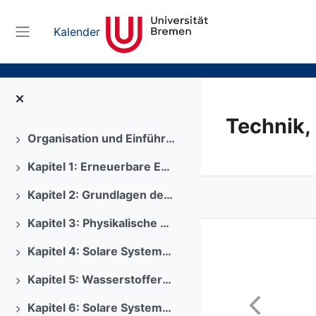
Zum Hauptinhalt
Kalender
Website-Übersicht
Technik,
Organisation und Einführung
Ausklappen
Kapitel 1: Erneuerbare Energien und Nachhaltige Entwicklung
Ausklappen
Kapitel 2: Grundlagen der Energieversorgung
Ausklappen
Kapitel 3: Physikalische Grundlagen der Erneuerbaren Energiewirtschaft
Ausklappen
Kapitel 4: Solare Systeme - Photovoltaik
Ausklappen
Kapitel 5: Wasserstofferzeugung
Ausklappen
Kapitel 6: Solare Systeme - Solarthermie
Ausklappen