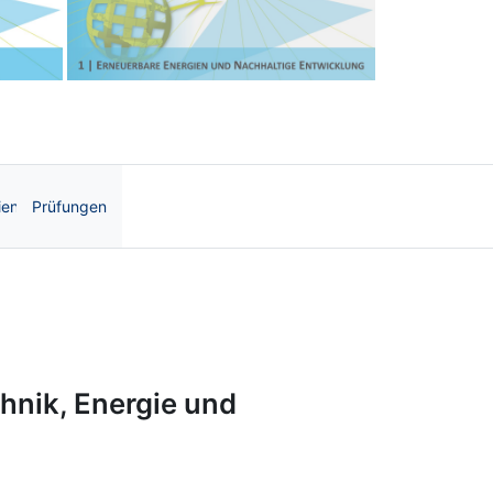
Next
ien
Prüfungen
| OnCourse UB
hnik, Energie und