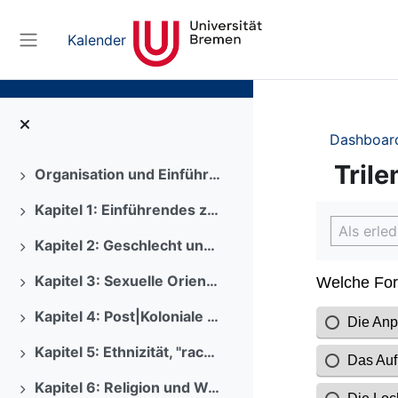
Zum Hauptinhalt
Kalender
Website-Übersicht
Dashboar
Tril
Organisation und Einführung
Ausklappen
Kapitel 1: Einführendes zu Diversity
Abschlus
Ausklappen
Als erle
Kapitel 2: Geschlecht und geschlechtliche Identität
Ausklappen
Kapitel 3: Sexuelle Orientierung und Identität
Ausklappen
Kapitel 4: Post|Koloniale Transformationen
Ausklappen
Kapitel 5: Ethnizität, "race" und Rassismuskritik
Ausklappen
Kapitel 6: Religion und Weltanschauung
Ausklappen