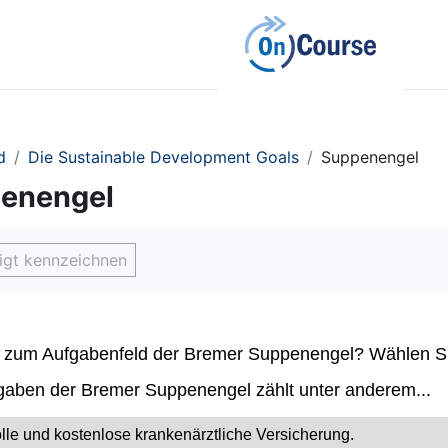
d
Die Sustainable Development Goals
Suppenengel
enengel
sbedingungen
digt kennzeichnen