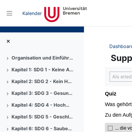
Zum Hauptinhalt
Kalender
Website-Übersicht
Dashboar
Supp
Organisation und Einführung
Ausklappen
Kapitel 1: SDG 1 - Keine Armut
Abschlus
Ausklappen
Als erle
Kapitel 2: SDG 2 - Kein Hunger
Ausklappen
Kapitel 3: SDG 3 - Gesundheit und Wohlergehen
Ausklappen
Kapitel 4: SDG 4 - Hochwertige Bildung
Ausklappen
Kapitel 5: SDG 5 - Geschlechtergerechtigkeit
Ausklappen
Kapitel 6: SDG 6 - Sauberes Wasser und Sanitäreinrichtungen
Ausklappen