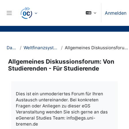
Zum Hauptinhalt
Anmelden
Website-Übersicht
Dashboard
Weltfinanzsystem und Nachhaltigkeit
Allgemeines Diskussionsforum: Von Studierenden - Für Studierende
Allgemeines Diskussionsforum: Von
Studierenden - Für Studierende
Abschlussbedingungen
Dies ist ein unmoderiertes Forum für Ihren
Austausch untereinander. Bei konkreten
Fragen oder Anliegen zu dieser eGS
Veranstaltung wenden Sie sich gerne an das
eGeneral Studies Team: info@egs.uni-
bremen.de