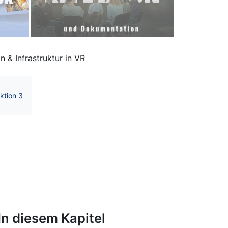
Next
n & Infrastruktur in VR
ktion 3
irtual Reality | OnCourse UB
In diesem Kapitel