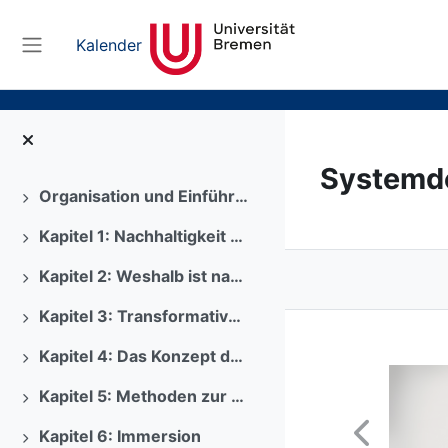
Zum Hauptinhalt
Kalender
Website-Übersicht
Systemde
Organisation und Einführung
Ausklappen
Kapitel 1: Nachhaltigkeit und Digitalisierung - wie passt das zusammen?
Ausklappen
Kapitel 2: Weshalb ist nachhaltiges Handeln so schwer?
Ausklappen
Kapitel 3: Transformative Bidung für Nachhaltigkeit
Ausklappen
Kapitel 4: Das Konzept des Systemischen Denkens
Ausklappen
Kapitel 5: Methoden zur Komplexitätsbewältigung
Ausklappen
Kapitel 6: Immersion
Ausklappen