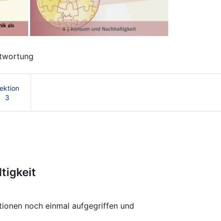
Next
ntwortung
ektion
3
tslehre | OnCourse UB
tigkeit
tionen noch einmal aufgegriffen und