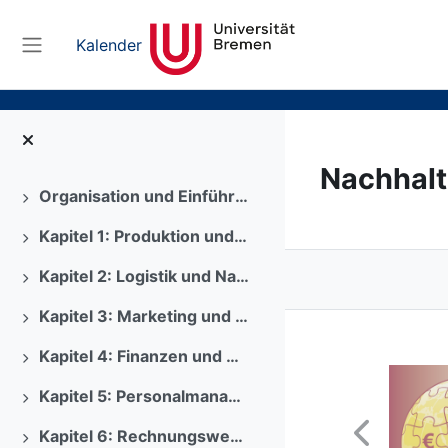
Zum Hauptinhalt
Kalender
Website-Übersicht
Nachhalt
Organisation und Einführung
Ausklappen
Kapitel 1: Produktion und Nachhaltigkeit
Ausklappen
Kapitel 2: Logistik und Nachhaltigkeit
Ausklappen
Kapitel 3: Marketing und Nachhaltigkeit
Ausklappen
Kapitel 4: Finanzen und Nachhaltigkeit
Ausklappen
Kapitel 5: Personalmanagement und Nachhaltigkeit
Ausklappen
Kapitel 6: Rechnungswesen und Nachhaltigkeit
Ausklappen