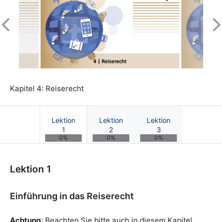
Previous
N
Kapitel 4: Reiserecht
Lektion
Lektion
Lektion
1
2
3
0%
0%
0%
Kurs: Tourismusmanagement im Spannungsfe
Lektion 1
Einführung in das Reiserecht
Achtung
: Beachten Sie bitte auch in diesem Kapitel,