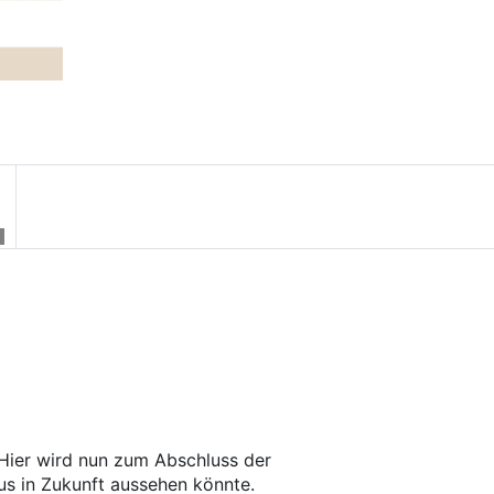
Next
eld von Nachhaltigkeit | OnCo
. Hier wird nun zum Abschluss der
us in Zukunft aussehen könnte.