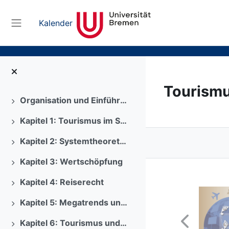
Zum Hauptinhalt
Kalender
Website-Übersicht
Tourismu
Organisation und Einführung
Ausklappen
Kapitel 1: Tourismus im Spannungsfeld von Nachhaltigkeit
Ausklappen
Kapitel 2: Systemtheoretische Grundlagen
Ausklappen
Kapitel 3: Wertschöpfung
Ausklappen
Kapitel 4: Reiserecht
Ausklappen
Kapitel 5: Megatrends und Strukturwandel
Ausklappen
Kapitel 6: Tourismus und Ethik
Ausklappen