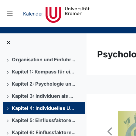
Zum Hauptinhalt
Kalender
Website-Übersicht
Psycholo
Organisation und Einführung
Ausklappen
Kapitel 1: Kompass für eine Psychologie des sozial-ökologischen Wandels
Ausklappen
Kapitel 2: Psychologie und gesellschaftliche Transformation
Ausklappen
Kapitel 3: Individuen als Betroffene von Umweltproblemen
Ausklappen
Kapitel 4: Individuelles Umweltverhalten
Ausklappen
Kapitel 5: Einflussfaktoren auf individuelles Umweltverhalten I
Ausklappen
Kapitel 6: Einflussfaktoren auf individuelles Umweltverhalten II
Ausklappen