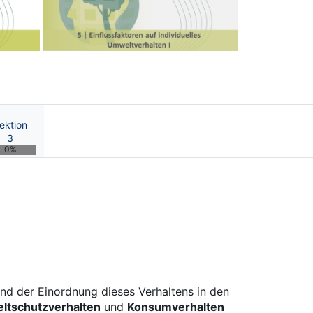
Next
ektion
3
0%
n Wandels | OnCourse UB
nd der Einordnung dieses Verhaltens in den
tschutzverhalten
und
Konsumverhalten