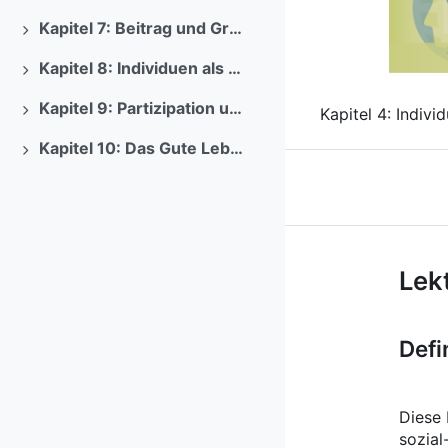
Previous
Kapitel 7: Beitrag und Grenzen von individuellem Umweltverhalten
Ausklappen
Kapitel 8: Individuen als Aktivist*innen und Akteur*innen in Organisationen
Ausklappen
Kapitel 9: Partizipation und Engagenemt - Individuen als öffentlich Handelnde
Kapitel 4: Indiv
Ausklappen
Kapitel 10: Das Gute Leben in sozial-ökologisch nachhaltigen Gesellschaften
Ausklappen
Kurs: Psyc
Lekt
Defi
Diese 
sozial