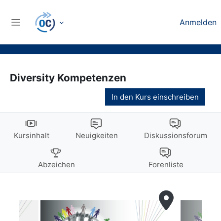
Zum Hauptinhalt
Anmelden
Website-Übersicht
Diversity Kompetenzen
In den Kurs einschreiben
Kursinhalt
Neuigkeiten
Diskussionsforum
Abzeichen
Forenliste