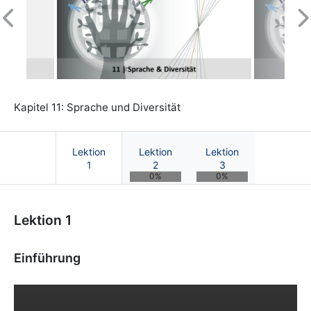
Previous
N
Kapitel 11: Sprache und Diversität
Lektion
Lektion
Lektion
1
2
3
0%
0%
Kurs: Diversity Kompetenzen | OnCourse UB
Lektion 1
Einführung