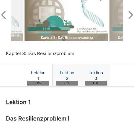
Previous
N
Kapitel 3: Das Resilienzproblem
Lektion
Lektion
Lektion
1
2
3
0%
0%
0%
Kurs: Einführung in die Postwachstumsökon
Lektion 1
Das Resilienzproblem I