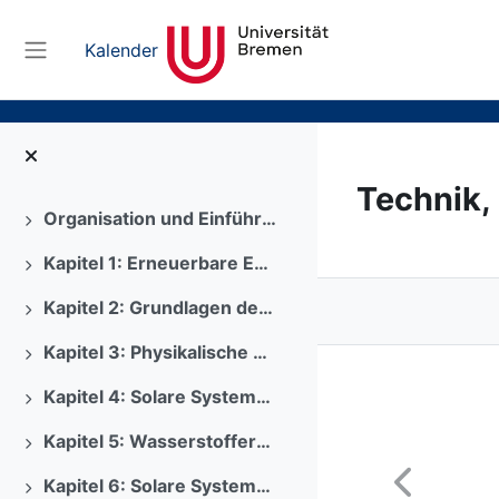
Zum Hauptinhalt
Kalender
Website-Übersicht
Technik,
Organisation und Einführung
Ausklappen
Kapitel 1: Erneuerbare Energien und Nachhaltige Entwicklung
Ausklappen
Kapitel 2: Grundlagen der Energieversorgung
Ausklappen
Kapitel 3: Physikalische Grundlagen der Erneuerbaren Energiewirtschaft
Ausklappen
Kapitel 4: Solare Systeme - Photovoltaik
Ausklappen
Kapitel 5: Wasserstofferzeugung
Ausklappen
Kapitel 6: Solare Systeme - Solarthermie
Ausklappen