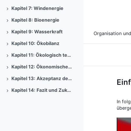
Previous
Kapitel 7: Windenergie
Ausklappen
Kapitel 8: Bioenergie
Ausklappen
Kapitel 9: Wasserkraft
Organisation und
Ausklappen
Kapitel 10: Ökobilanz
Ausklappen
Kapitel 11: Ökologisch technische Bewertung der Erneuerbaren Energiewirtschaft
Ausklappen
Kapitel 12: Ökonomische Bewertung Erneuerbarer Energiesysteme
Ausklappen
Kurs: Techn
Kapitel 13: Akzeptanz der Erneuerbaren Energien
Ein
Ausklappen
Kapitel 14: Fazit und Zukunft
Ausklappen
In fol
überge