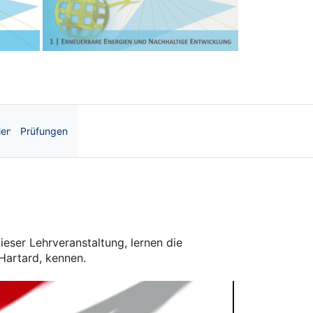
Next
ien
Prüfungen
| OnCourse UB
ieser Lehrveranstaltung, lernen die
Hartard, kennen.